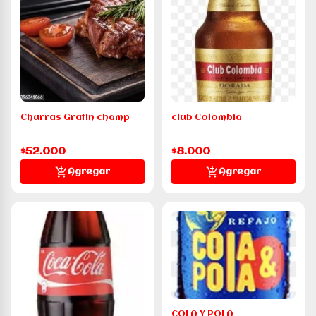
Churras Gratin champ
club Colombia
$52.000
$8.000
Agregar
Agregar
COLA Y POLA