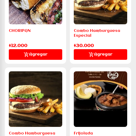
CHORIPAN
Combo Hamburguesa
Especial
$12.000
$30.000
Agregar
Agregar
Combo Hamburguesa
Frijolada