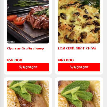
Churras Gratin champ
LOM CERD. GRAT. CHAM
$52.000
$48.000
Agregar
Agregar