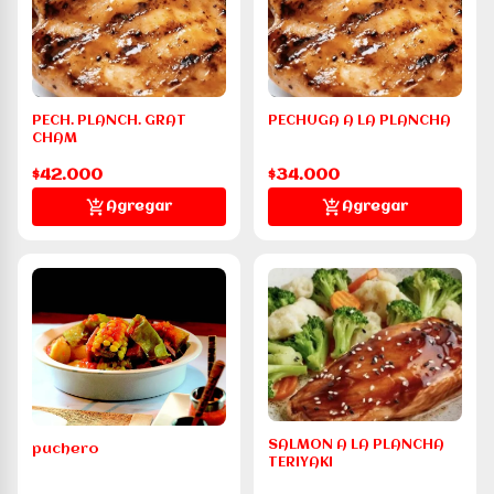
PECH. PLANCH. GRAT
PECHUGA A LA PLANCHA
CHAM
$42.000
$34.000
Agregar
Agregar
SALMON A LA PLANCHA
puchero
TERIYAKI